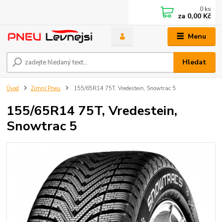
0
ks
za
0,00 Kč
Menu
Hledat
Úvod
Zimní Pneu
155/65R14 75T, Vredestein, Snowtrac 5
155/65R14 75T, Vredestein,
Snowtrac 5