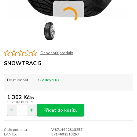
Ohodnotit produkt
SNOWTRAC 5
Dostupnost
1-2 dny 1 ks
1 302 Kč
/
ks
1 076 Kč
bez DPH
Přidat do košíku
Číslo produktu:
Vr8714692313257
EAN kód:
8714692313257