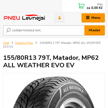
0
ks
za
0,00 Kč
Menu
Hledat
Úvod
Celoroční Pneu
155/80R13 79T, Matador, MP62 ALL WEATHER
EVO EV
155/80R13 79T, Matador, MP62
ALL WEATHER EVO EV