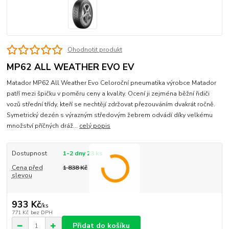
Ohodnotit produkt
MP62 ALL WEATHER EVO EV
Matador MP62 All Weather Evo Celoroční pneumatika výrobce Matador
patří mezi špičku v poměru ceny a kvality. Ocení ji zejména běžní řidiči
vozů střední třídy, kteří se nechtějí zdržovat přezouváním dvakrát ročně.
Symetrický dezén s výrazným středovým žebrem odvádí díky velkému
množství příčných dráž...
celý popis
Dostupnost
1-2 dny 23 ks
Cena před
1 838 Kč
slevou
933 Kč
/
ks
771 Kč
bez DPH
Přidat do košíku