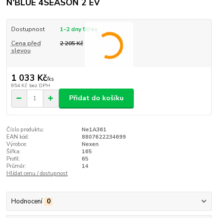
N'BLUE 4SEASON 2 EV
Dostupnost
1-2 dny 50 ks
Cena před
2 205 Kč
slevou
1 033 Kč
/
ks
854 Kč
bez DPH
Přidat do košíku
Číslo produktu:
Ne1A361
EAN kód:
8807622234699
Výrobce:
Nexen
Šířka:
165
Profil:
65
Průměr:
14
Hlídat cenu / dostupnost
Hodnocení
0