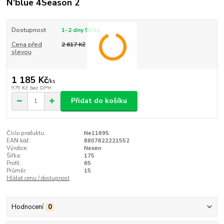
N'blue 4Season 2
Dostupnost
1-2 dny 50 ks
Cena před
2 617 Kč
slevou
1 185 Kč
/
ks
979 Kč
bez DPH
Přidat do košíku
Číslo produktu:
Ne11695
EAN kód:
8807622221552
Výrobce:
Nexen
Šířka:
175
Profil:
65
Průměr:
15
Hlídat cenu / dostupnost
Hodnocení
0