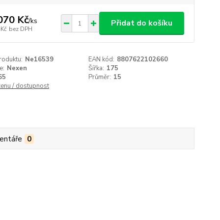
070 Kč
/
ks
Přidat do košíku
 Kč
bez DPH
roduktu:
Ne16539
EAN kód:
8807622102660
e:
Nexen
Šířka:
175
65
Průměr:
15
cenu / dostupnost
entáře
0