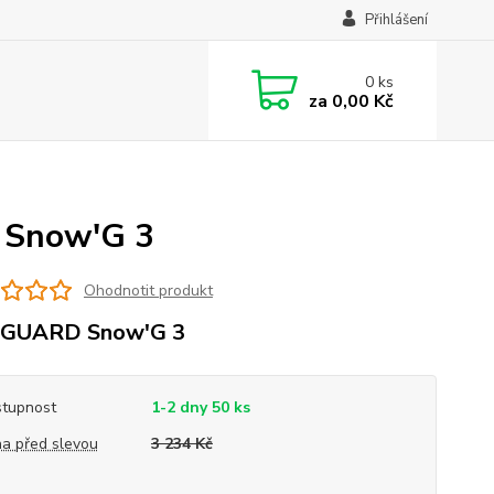
Přihlášení
0
ks
za
0,00 Kč
 Snow'G 3
Ohodnotit produkt
GUARD Snow'G 3
tupnost
1-2 dny 50 ks
a před slevou
3 234 Kč