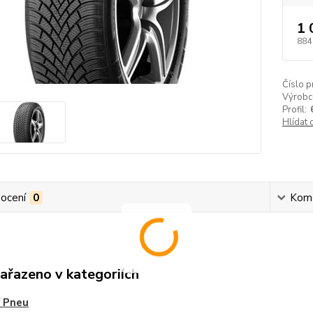
1 
884
Číslo p
Výrobc
Profil:
Hlídat 
ocení
0
Kom
zařazeno v kategoriích
 Pneu