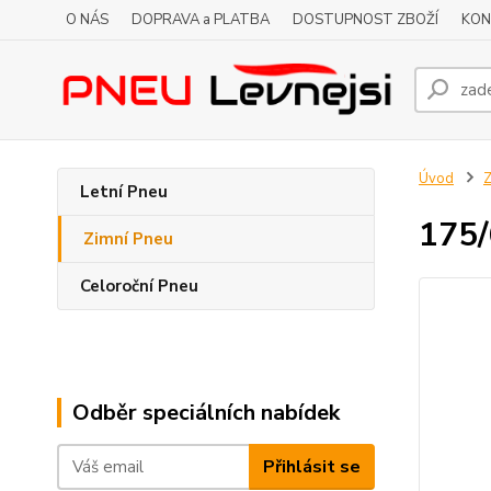
O NÁS
DOPRAVA a PLATBA
DOSTUPNOST ZBOŽÍ
KON
Úvod
Z
Letní Pneu
175
Zimní Pneu
Celoroční Pneu
Odběr speciálních nabídek
Přihlásit se