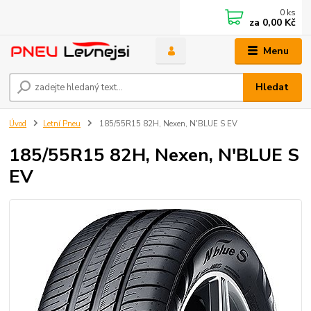
0
ks
za
0,00 Kč
Menu
Hledat
Úvod
Letní Pneu
185/55R15 82H, Nexen, N'BLUE S EV
185/55R15 82H, Nexen, N'BLUE S
EV