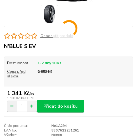
Ohodnotit produkt
N'BLUE S EV
Dostupnost
1-2 dny 10 ks
Cena před
2 852 Kč
slevou
1 341 Kč
/
ks
1 108 Kč
bez DPH
Přidat do košíku
Číslo produktu:
Ne1A294
EAN kód:
8807622231261
Výrobce:
Nexen