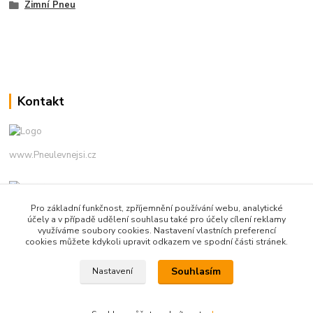
Zimní Pneu
Kontakt
www.Pneulevnejsi.cz
Pro základní funkčnost, zpříjemnění používání webu, analytické
účely a v případě udělení souhlasu také pro účely cílení reklamy
využíváme soubory cookies. Nastavení vlastních preferencí
cookies můžete kdykoli upravit odkazem ve spodní části stránek.
info(a)pneulevnejsi.cz
Souhlasím
Nastavení