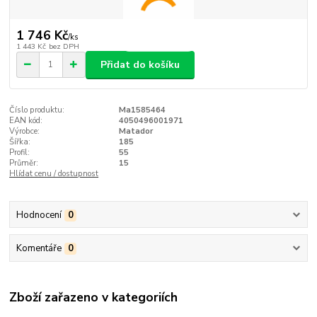
1 746 Kč
/
ks
1 443 Kč
bez DPH
Přidat do košíku
Číslo produktu:
Ma1585464
EAN kód:
4050496001971
Výrobce:
Matador
Šířka:
185
Profil:
55
Průměr:
15
Hlídat cenu / dostupnost
Hodnocení
0
Komentáře
0
Zboží zařazeno v kategoriích