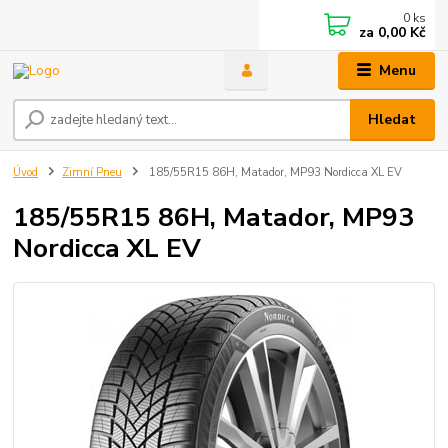
0
ks
za
0,00 Kč
Menu
Hledat
Úvod
Zimní Pneu
185/55R15 86H, Matador, MP93 Nordicca XL EV
185/55R15 86H, Matador, MP93
Nordicca XL EV