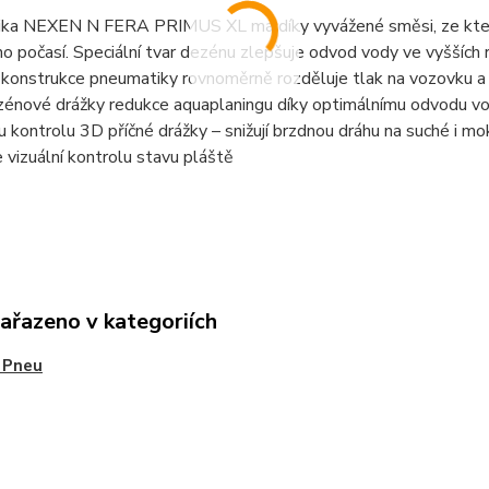
ka NEXEN N FERA PRIMUS XL má díky vyvážené směsi, ze které 
o počasí. Speciální tvar dezénu zlepšuje odvod vody ve vyšších r
konstrukce pneumatiky rovnoměrně rozděluje tlak na vozovku a 
zénové drážky redukce aquaplaningu díky optimálnímu odvodu vody 
 kontrolu 3D příčné drážky – snižují brzdnou dráhu na suché i m
 vizuální kontrolu stavu pláště
zařazeno v kategoriích
 Pneu