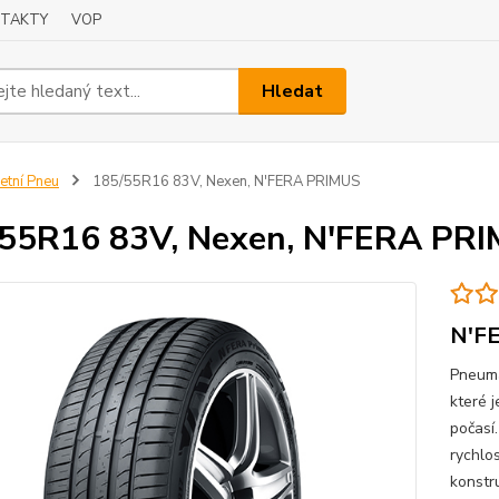
TAKTY
VOP
Hledat
etní Pneu
185/55R16 83V, Nexen, N'FERA PRIMUS
55R16 83V, Nexen, N'FERA PR
N'F
Pneuma
které 
počasí
rychlo
konstr