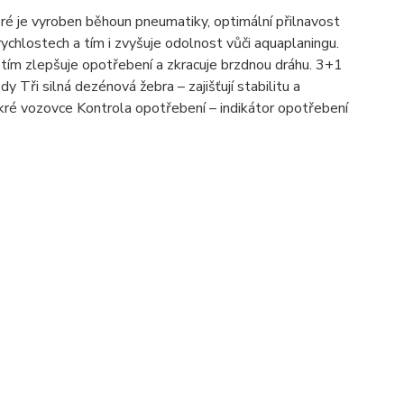
je vyroben běhoun pneumatiky, optimální přilnavost
ychlostech a tím i zvyšuje odolnost vůči aquaplaningu.
tím zlepšuje opotřebení a zkracuje brzdnou dráhu. 3+1
Tři silná dezénová žebra – zajišťují stabilitu a
okré vozovce Kontrola opotřebení – indikátor opotřebení