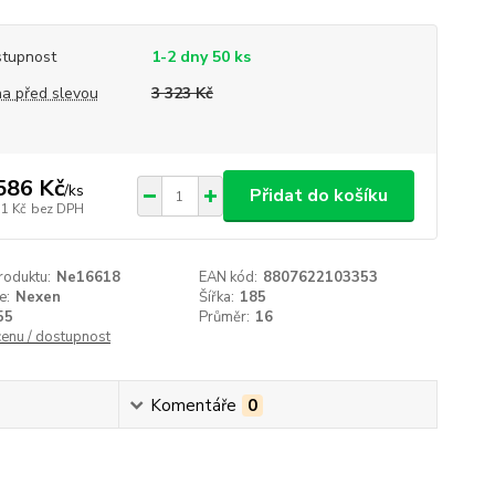
tupnost
1-2 dny 50 ks
a před slevou
3 323 Kč
586 Kč
/
ks
Přidat do košíku
11 Kč
bez DPH
roduktu:
Ne16618
EAN kód:
8807622103353
e:
Nexen
Šířka:
185
55
Průměr:
16
cenu / dostupnost
Komentáře
0