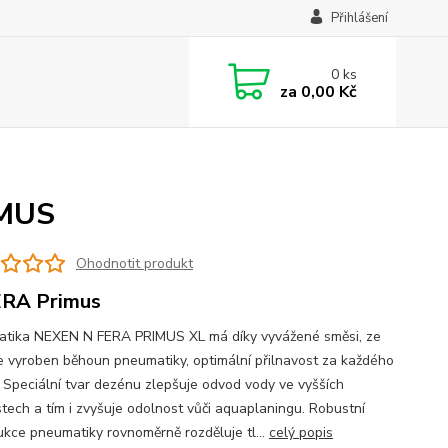
Přihlášení
0
ks
za
0,00 Kč
IMUS
Ohodnotit produkt
ERA Primus
tika NEXEN N FERA PRIMUS XL má díky vyvážené směsi, ze
je vyroben běhoun pneumatiky, optimální přilnavost za každého
. Speciální tvar dezénu zlepšuje odvod vody ve vyšších
stech a tím i zvyšuje odolnost vůči aquaplaningu. Robustní
ukce pneumatiky rovnoměrně rozděluje tl...
celý popis