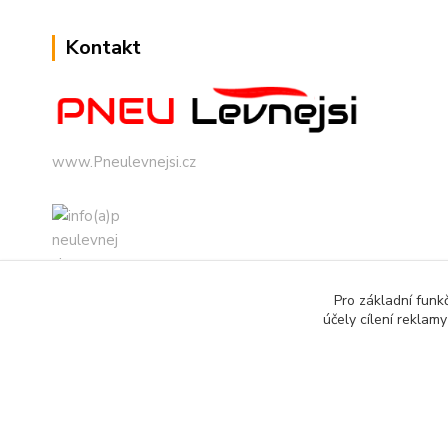
Kontakt
www.Pneulevnejsi.cz
Pro základní funk
info(a)pneulevnejsi.cz
účely cílení reklam