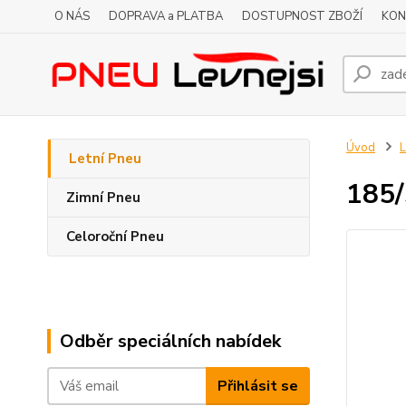
O NÁS
DOPRAVA a PLATBA
DOSTUPNOST ZBOŽÍ
KON
Úvod
L
Letní Pneu
185/
Zimní Pneu
Celoroční Pneu
Odběr speciálních nabídek
Přihlásit se