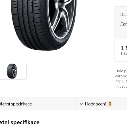
Dos
Cen
1 
1 3
Číslo p
Výrobc
Profil:
Hlídat 
etní specifikace
Hodnocení
0
tní specifikace