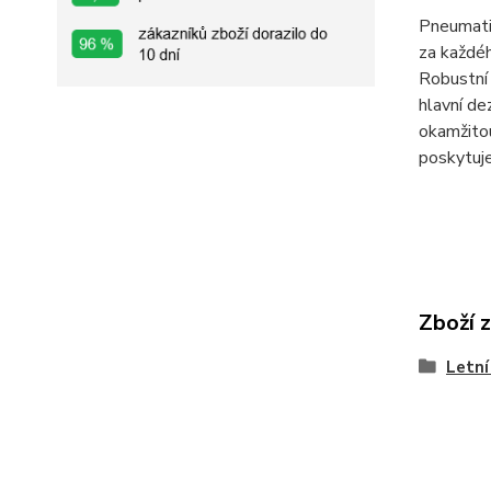
Pneumati
za každéh
Robustní 
hlavní de
okamžitou
poskytuje
Zboží 
Letní