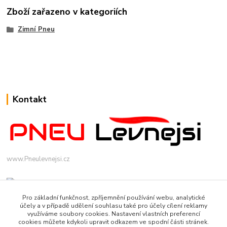
Zboží zařazeno v kategoriích
Zimní Pneu
Kontakt
www.Pneulevnejsi.cz
Pro základní funkčnost, zpříjemnění používání webu, analytické
účely a v případě udělení souhlasu také pro účely cílení reklamy
využíváme soubory cookies. Nastavení vlastních preferencí
cookies můžete kdykoli upravit odkazem ve spodní části stránek.
info(a)pneulevnejsi.cz