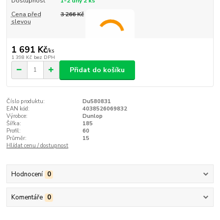
Dostupnost
1-2 dny 2 ks
Cena před
3 266 Kč
slevou
1 691 Kč
/
ks
1 398 Kč
bez DPH
Přidat do košíku
Číslo produktu:
Du580831
EAN kód:
4038526069832
Výrobce:
Dunlop
Šířka:
185
Profil:
60
Průměr:
15
Hlídat cenu / dostupnost
Hodnocení
0
Komentáře
0