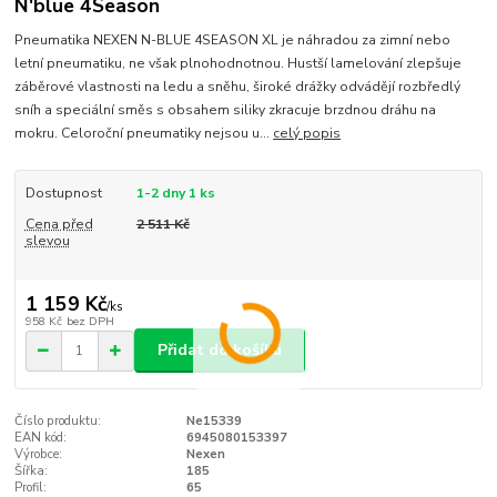
N'blue 4Season
Pneumatika NEXEN N-BLUE 4SEASON XL je náhradou za zimní nebo
letní pneumatiku, ne však plnohodnotnou. Hustší lamelování zlepšuje
záběrové vlastnosti na ledu a sněhu, široké drážky odvádějí rozbředlý
sníh a speciální směs s obsahem siliky zkracuje brzdnou dráhu na
mokru. Celoroční pneumatiky nejsou u...
celý popis
Dostupnost
1-2 dny 1 ks
Cena před
2 511 Kč
slevou
1 159 Kč
/
ks
958 Kč
bez DPH
Přidat do košíku
Číslo produktu:
Ne15339
EAN kód:
6945080153397
Výrobce:
Nexen
Šířka:
185
Profil:
65