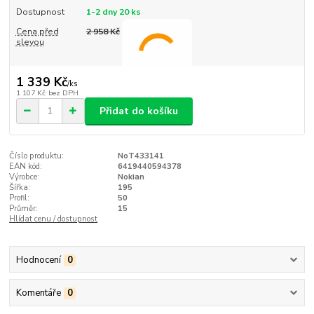
Dostupnost
1-2 dny 20 ks
Cena před
2 958 Kč
slevou
1 339 Kč
/
ks
1 107 Kč
bez DPH
Přidat do košíku
Číslo produktu:
NoT433141
EAN kód:
6419440594378
Výrobce:
Nokian
Šířka:
195
Profil:
50
Průměr:
15
Hlídat cenu / dostupnost
Hodnocení
0
Komentáře
0