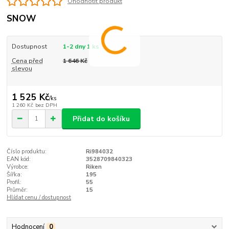
Ohodnotit produkt
SNOW
Dostupnost
1-2 dny 1 ks
Cena před
1 646 Kč
slevou
1 525 Kč
/
ks
1 260 Kč
bez DPH
Přidat do košíku
Číslo produktu:
Ri984032
EAN kód:
3528709840323
Výrobce:
Riken
Šířka:
195
Profil:
55
Průměr:
15
Hlídat cenu / dostupnost
Hodnocení
0