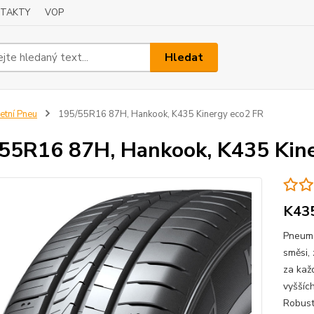
TAKTY
VOP
Hledat
etní Pneu
195/55R16 87H, Hankook, K435 Kinergy eco2 FR
55R16 87H, Hankook, K435 Kine
K435
Pneuma
směsi,
za kaž
vyššíc
Robust