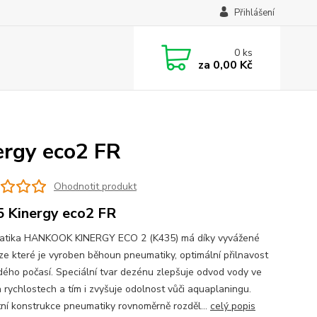
Přihlášení
0
ks
za
0,00 Kč
rgy eco2 FR
Ohodnotit produkt
 Kinergy eco2 FR
tika HANKOOK KINERGY ECO 2 (K435) má díky vyvážené
 ze které je vyroben běhoun pneumatiky, optimální přilnavost
dého počasí. Speciální tvar dezénu zlepšuje odvod vody ve
h rychlostech a tím i zvyšuje odolnost vůči aquaplaningu.
ní konstrukce pneumatiky rovnoměrně rozděl...
celý popis