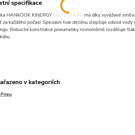
tní specifikace
ka HANKOOK KINERGY ECO 2 (K435) má díky vyvážené směsi, ze
t za každého počasí. Speciální tvar dezénu zlepšuje odvod vody v
ngu. Robustní konstrukce pneumatiky rovnoměrně rozděluje tlak 
ráhu.
zařazeno v kategoriích
 Pneu