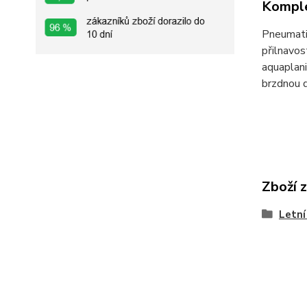
Komple
Pneumati
přilnavos
aquaplani
brzdnou d
Zboží 
Letní