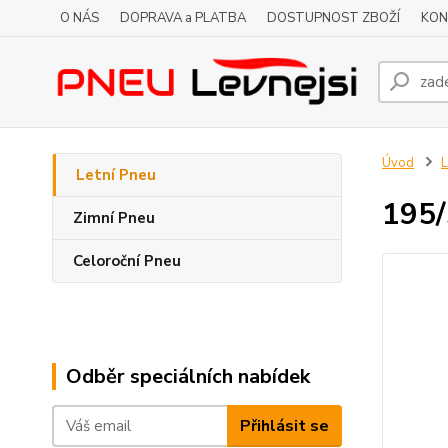
O NÁS
DOPRAVA a PLATBA
DOSTUPNOST ZBOŽÍ
KON
Úvod
L
Letní Pneu
195/
Zimní Pneu
Celoroční Pneu
Odběr speciálních nabídek
Přihlásit se