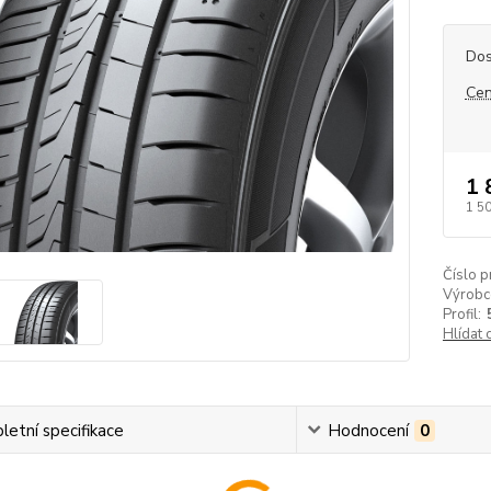
Dos
Cen
1 
1 5
Číslo p
Výrobc
Profil:
Hlídat 
etní specifikace
Hodnocení
0