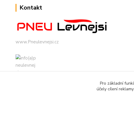
Kontakt
www.Pneulevnejsi.cz
Pro základní funk
info(a)pneulevnejsi.cz
účely cílení reklam