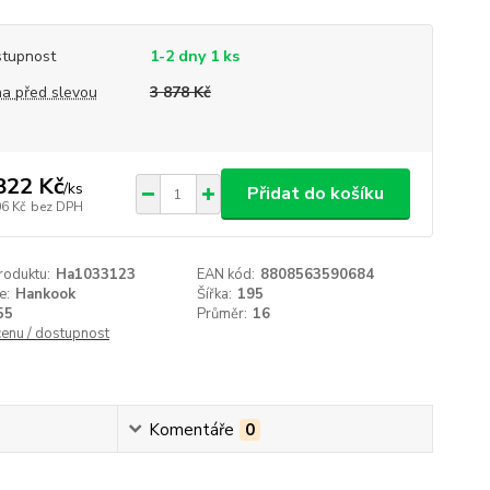
tupnost
1-2 dny 1 ks
a před slevou
3 878 Kč
822 Kč
/
ks
Přidat do košíku
06 Kč
bez DPH
roduktu:
Ha1033123
EAN kód:
8808563590684
e:
Hankook
Šířka:
195
55
Průměr:
16
cenu / dostupnost
Komentáře
0