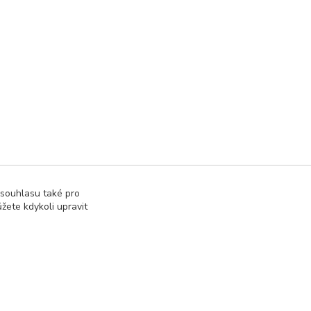
 souhlasu také pro
žete kdykoli upravit
Vytvořeno na
Eshop-rychle.cz