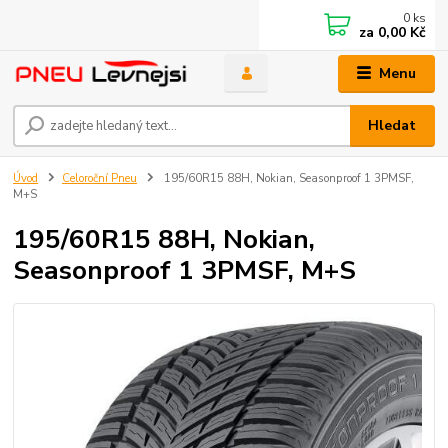
0
ks
za
0,00 Kč
Menu
Hledat
Úvod
Celoroční Pneu
195/60R15 88H, Nokian, Seasonproof 1 3PMSF,
M+S
195/60R15 88H, Nokian,
Seasonproof 1 3PMSF, M+S