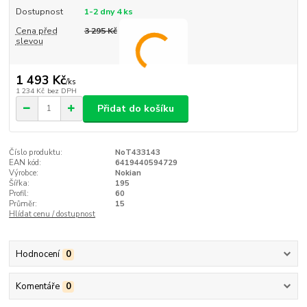
Dostupnost
1-2 dny 4 ks
Cena před
3 295 Kč
slevou
1 493 Kč
/
ks
1 234 Kč
bez DPH
Přidat do košíku
Číslo produktu:
NoT433143
EAN kód:
6419440594729
Výrobce:
Nokian
Šířka:
195
Profil:
60
Průměr:
15
Hlídat cenu / dostupnost
Hodnocení
0
Komentáře
0