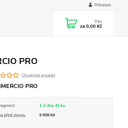
Přihlášení
0
ks
za
0,00 Kč
RCIO PRO
Ohodnotit produkt
MERCIO PRO
tupnost
1-2 dny 41 ks
a před slevou
2 926 Kč