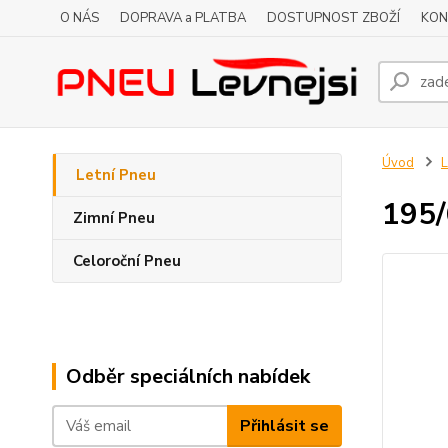
O NÁS
DOPRAVA a PLATBA
DOSTUPNOST ZBOŽÍ
KON
Úvod
L
Letní Pneu
195
Zimní Pneu
Celoroční Pneu
Odběr speciálních nabídek
Přihlásit se