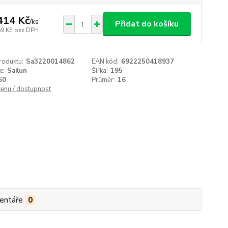
414 Kč
/
ks
Přidat do košíku
69 Kč
bez DPH
roduktu:
Sa3220014862
EAN kód:
6922250418937
e:
Sailun
Šířka:
195
60
Průměr:
16
cenu / dostupnost
entáře
0