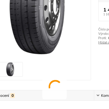
1 
1 1
Číslo p
Výrobc
Profil:
Hlídat 
ocení
0
Kom