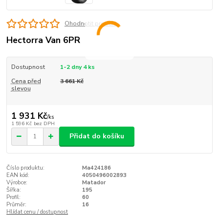
Ohodnotit produkt
Hectorra Van 6PR
Dostupnost
1-2 dny 4 ks
Cena před
3 661 Kč
slevou
1 931 Kč
/
ks
1 596 Kč
bez DPH
Přidat do košíku
Číslo produktu:
Ma424186
EAN kód:
4050496002893
Výrobce:
Matador
Šířka:
195
Profil:
60
Průměr:
16
Hlídat cenu / dostupnost