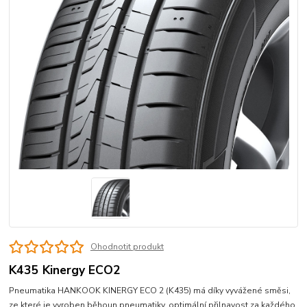
Ohodnotit produkt
K435 Kinergy ECO2
Pneumatika HANKOOK KINERGY ECO 2 (K435) má díky vyvážené směsi,
ze které je vyroben běhoun pneumatiky, optimální přilnavost za každého