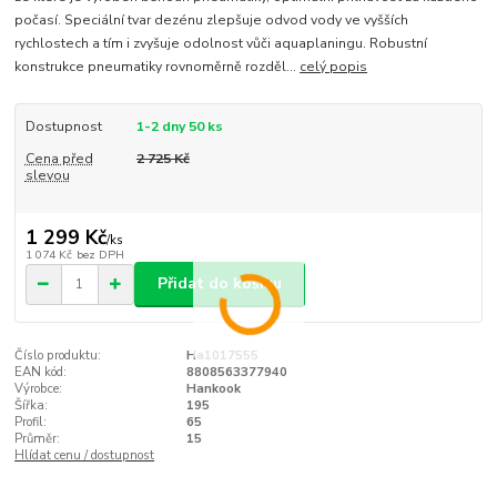
počasí. Speciální tvar dezénu zlepšuje odvod vody ve vyšších
rychlostech a tím i zvyšuje odolnost vůči aquaplaningu. Robustní
konstrukce pneumatiky rovnoměrně rozděl...
celý popis
Dostupnost
1-2 dny 50 ks
Cena před
2 725 Kč
slevou
1 299 Kč
/
ks
1 074 Kč
bez DPH
Přidat do košíku
Číslo produktu:
Ha1017555
EAN kód:
8808563377940
Výrobce:
Hankook
Šířka:
195
Profil:
65
Průměr:
15
Hlídat cenu / dostupnost