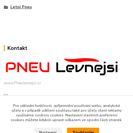
Letní Pneu
Kontakt
www.Pneulevnejsi.cz
Pro základní funkčnost, zpříjemnění používání webu, analytické
účely a v případě udělení souhlasu také pro účely cílení reklamy
využíváme soubory cookies. Nastavení vlastních preferencí
cookies můžete kdykoli upravit odkazem ve spodní části stránek.
info(a)pneulevnejsi.cz
Souhlasím
Nastavení