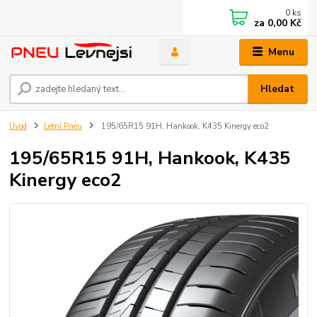
0
ks
za
0,00 Kč
Menu
Hledat
Úvod
Letní Pneu
195/65R15 91H, Hankook, K435 Kinergy eco2
195/65R15 91H, Hankook, K435
Kinergy eco2