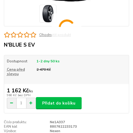
Ohodnotit produkt
N'BLUE S EV
Dostupnost
1-2 dny 50 ks
Cena před
2 470 Kč
slevou
1 162 Kč
/
ks
960 Kč
bez DPH
Přidat do košíku
Číslo produktu:
Ne1A337
EAN kód:
8807622233173
Výrobce:
Nexen