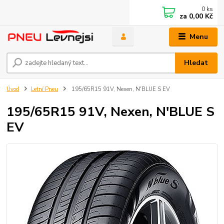
0
ks
za
0,00 Kč
Menu
Hledat
Úvod
Letní Pneu
195/65R15 91V, Nexen, N'BLUE S EV
195/65R15 91V, Nexen, N'BLUE S
EV