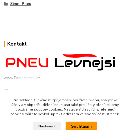
Zimní Pneu
Kontakt
www.Pneulevnejsi.cz
Pro základní funkčnost, zpříjemnění používání webu, analytické
účely a v případě udělení souhlasu také pro účely cílení reklamy
využíváme soubory cookies. Nastavení vlastních preferencí
cookies můžete kdykoli upravit odkazem ve spodní části stránek.
info(a)pneulevnejsi.cz
Souhlasím
Nastavení