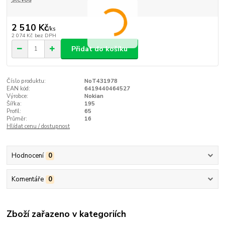
2 510 Kč
/
ks
2 074 Kč
bez DPH
Přidat do košíku
Číslo produktu:
NoT431978
EAN kód:
6419440464527
Výrobce:
Nokian
Šířka:
195
Profil:
65
Průměr:
16
Hlídat cenu / dostupnost
Hodnocení
0
Komentáře
0
Zboží zařazeno v kategoriích