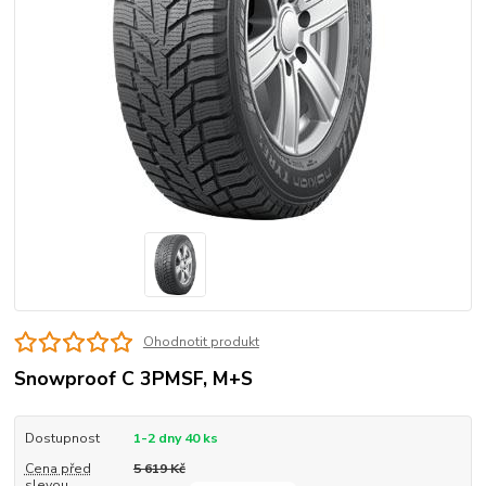
Ohodnotit produkt
Snowproof C 3PMSF, M+S
Dostupnost
1-2 dny 40 ks
Cena před
5 619 Kč
slevou