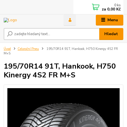
0
ks
za
0,00 Kč
Menu
Hledat
Úvod
Celoroční Pneu
195/70R14 91T, Hankook, H750 Kinergy 4S2 FR
M+S
195/70R14 91T, Hankook, H750
Kinergy 4S2 FR M+S