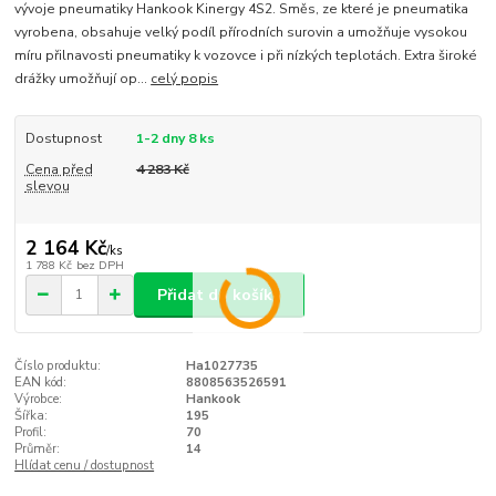
vývoje pneumatiky Hankook Kinergy 4S2. Směs, ze které je pneumatika
vyrobena, obsahuje velký podíl přírodních surovin a umožňuje vysokou
míru přilnavosti pneumatiky k vozovce i při nízkých teplotách. Extra široké
drážky umožňují op...
celý popis
Dostupnost
1-2 dny 8 ks
Cena před
4 283 Kč
slevou
2 164 Kč
/
ks
1 788 Kč
bez DPH
Přidat do košíku
Číslo produktu:
Ha1027735
EAN kód:
8808563526591
Výrobce:
Hankook
Šířka:
195
Profil:
70
Průměr:
14
Hlídat cenu / dostupnost