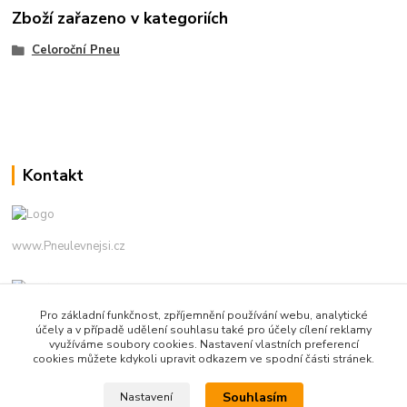
Zboží zařazeno v kategoriích
Celoroční Pneu
Kontakt
www.Pneulevnejsi.cz
Pro základní funkčnost, zpříjemnění používání webu, analytické
účely a v případě udělení souhlasu také pro účely cílení reklamy
využíváme soubory cookies. Nastavení vlastních preferencí
cookies můžete kdykoli upravit odkazem ve spodní části stránek.
info(a)pneulevnejsi.cz
Souhlasím
Nastavení