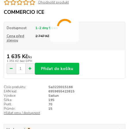
Ohodnotit produkt
COMMERCIO ICE
Dostupnost
1-2 dny 50 ks
Cena před
2 747 Kč
slevou
1 635 Kč
/
ks
1 351 Kč
bez DPH
Přidat do košíku
Číslo produktu:
Sa3220015166
EAN kód:
6959655423815
Výrobce:
Sailun
Šířka:
195
Profil:
70
Průměr:
15
Hlídat cenu / dostupnost