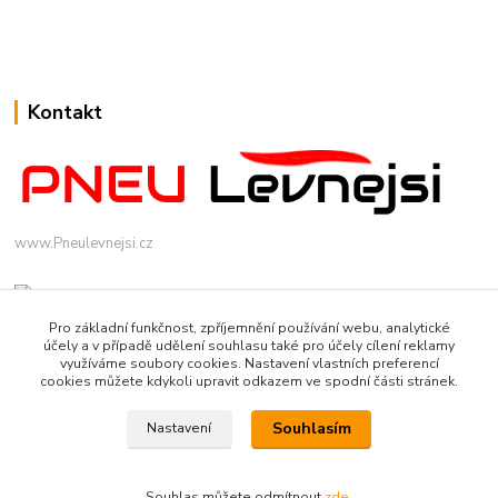
Kontakt
www.Pneulevnejsi.cz
Pro základní funkčnost, zpříjemnění používání webu, analytické
účely a v případě udělení souhlasu také pro účely cílení reklamy
využíváme soubory cookies. Nastavení vlastních preferencí
cookies můžete kdykoli upravit odkazem ve spodní části stránek.
info(a)pneulevnejsi.cz
Souhlasím
Nastavení
Souhlas můžete odmítnout
zde
.