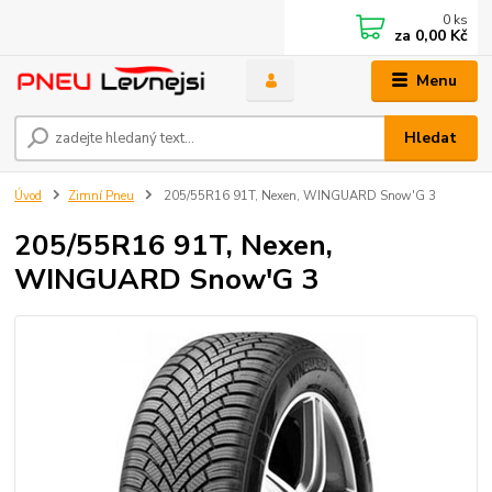
0
ks
za
0,00 Kč
Menu
Hledat
Úvod
Zimní Pneu
205/55R16 91T, Nexen, WINGUARD Snow'G 3
205/55R16 91T, Nexen,
WINGUARD Snow'G 3