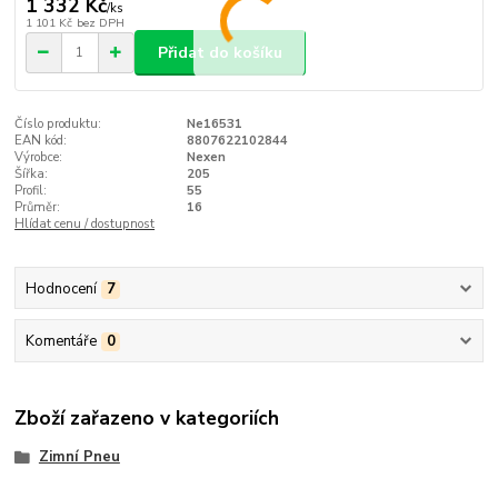
1 332 Kč
/
ks
1 101 Kč
bez DPH
Přidat do košíku
Číslo produktu:
Ne16531
EAN kód:
8807622102844
Výrobce:
Nexen
Šířka:
205
Profil:
55
Průměr:
16
Hlídat cenu / dostupnost
Hodnocení
7
Komentáře
0
Zboží zařazeno v kategoriích
Zimní Pneu