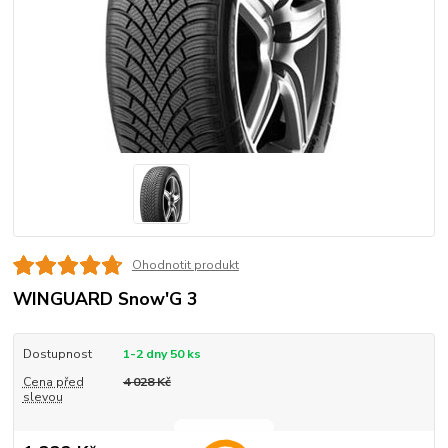
Ohodnotit produkt
WINGUARD Snow'G 3
Dostupnost
1-2 dny 50 ks
Cena před
4 028 Kč
slevou