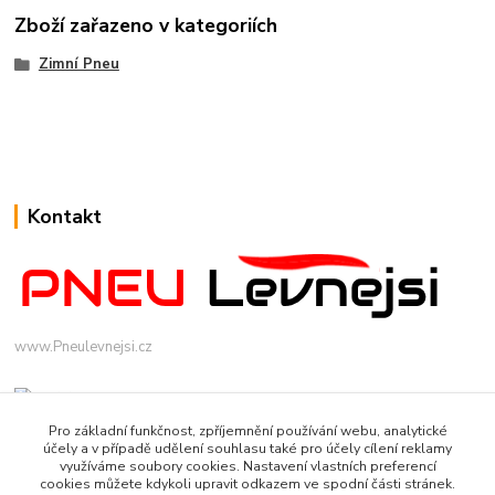
Zboží zařazeno v kategoriích
Zimní Pneu
Kontakt
www.Pneulevnejsi.cz
Pro základní funkčnost, zpříjemnění používání webu, analytické
účely a v případě udělení souhlasu také pro účely cílení reklamy
využíváme soubory cookies. Nastavení vlastních preferencí
cookies můžete kdykoli upravit odkazem ve spodní části stránek.
info(a)pneulevnejsi.cz