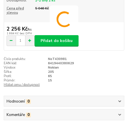
Dostupnost
1-2 dny 2 ks
Cena před
5 046 Kč
slevou
2 256 Kč
/
ks
1 864 Kč
bez DPH
Přidat do košíku
Číslo produktu:
NoT430981
EAN kód:
6419440380629
Výrobce:
Nokian
Šířka:
205
Profil:
65
Průměr:
15
Hlídat cenu / dostupnost
Hodnocení
0
Komentáře
0