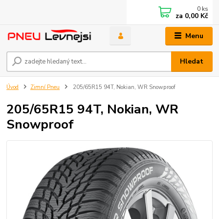
0
ks
za
0,00 Kč
Menu
Hledat
Úvod
Zimní Pneu
205/65R15 94T, Nokian, WR Snowproof
205/65R15 94T, Nokian, WR
Snowproof