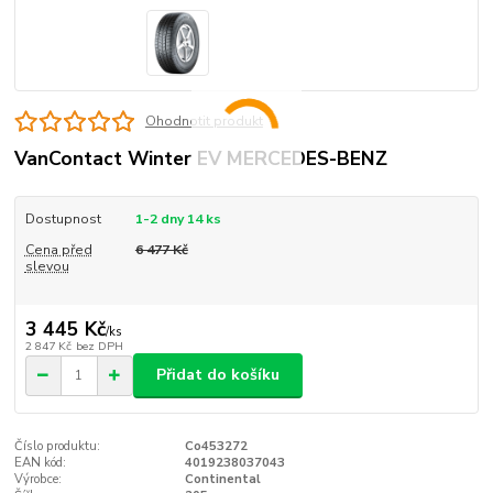
Ohodnotit produkt
VanContact Winter EV MERCEDES-BENZ
Dostupnost
1-2 dny 14 ks
Cena před
6 477 Kč
slevou
3 445 Kč
/
ks
2 847 Kč
bez DPH
Přidat do košíku
Číslo produktu:
Co453272
EAN kód:
4019238037043
Výrobce:
Continental