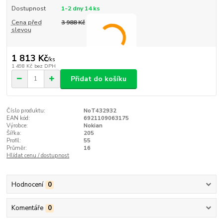
Dostupnost
1-2 dny 14 ks
Cena před
3 988 Kč
slevou
1 813 Kč
/
ks
1 498 Kč
bez DPH
Přidat do košíku
Číslo produktu:
NoT432932
EAN kód:
6921109063175
Výrobce:
Nokian
Šířka:
205
Profil:
55
Průměr:
16
Hlídat cenu / dostupnost
Hodnocení
0
Komentáře
0