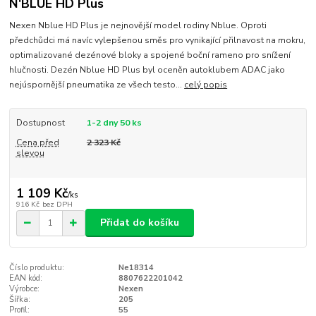
N'BLUE HD Plus
Nexen Nblue HD Plus je nejnovější model rodiny Nblue. Oproti
předchůdci má navíc vylepšenou směs pro vynikající přilnavost na mokru,
optimalizované dezénové bloky a spojené boční rameno pro snížení
hlučnosti. Dezén Nblue HD Plus byl oceněn autoklubem ADAC jako
nejúspornější pneumatika ze všech testo...
celý popis
Dostupnost
1-2 dny 50 ks
Cena před
2 323 Kč
slevou
1 109 Kč
/
ks
916 Kč
bez DPH
Přidat do košíku
Číslo produktu:
Ne18314
EAN kód:
8807622201042
Výrobce:
Nexen
Šířka:
205
Profil:
55