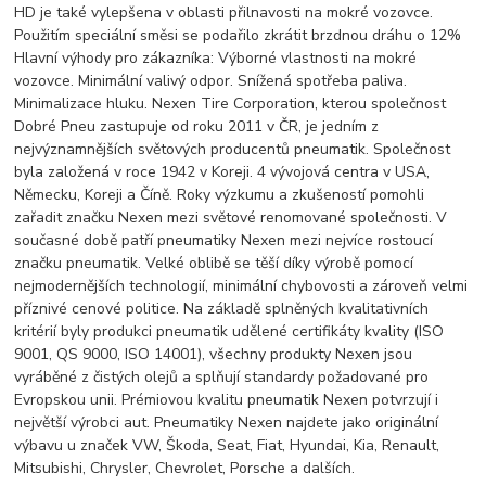
HD je také vylepšena v oblasti přilnavosti na mokré vozovce.
Použitím speciální směsi se podařilo zkrátit brzdnou dráhu o 12%
Hlavní výhody pro zákazníka: Výborné vlastnosti na mokré
vozovce. Minimální valivý odpor. Snížená spotřeba paliva.
Minimalizace hluku. Nexen Tire Corporation, kterou společnost
Dobré Pneu zastupuje od roku 2011 v ČR, je jedním z
nejvýznamnějších světových producentů pneumatik. Společnost
byla založená v roce 1942 v Koreji. 4 vývojová centra v USA,
Německu, Koreji a Číně. Roky výzkumu a zkušeností pomohli
zařadit značku Nexen mezi světové renomované společnosti. V
současné době patří pneumatiky Nexen mezi nejvíce rostoucí
značku pneumatik. Velké oblibě se těší díky výrobě pomocí
nejmodernějších technologií, minimální chybovosti a zároveň velmi
příznivé cenové politice. Na základě splněných kvalitativních
kritérií byly produkci pneumatik udělené certifikáty kvality (ISO
9001, QS 9000, ISO 14001), všechny produkty Nexen jsou
vyráběné z čistých olejů a splňují standardy požadované pro
Evropskou unii. Prémiovou kvalitu pneumatik Nexen potvrzují i
největší výrobci aut. Pneumatiky Nexen najdete jako originální
výbavu u značek VW, Škoda, Seat, Fiat, Hyundai, Kia, Renault,
Mitsubishi, Chrysler, Chevrolet, Porsche a dalších.