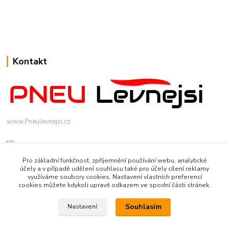
Kontakt
www.Pneulevnejsi.cz
Pro základní funkčnost, zpříjemnění používání webu, analytické
účely a v případě udělení souhlasu také pro účely cílení reklamy
využíváme soubory cookies. Nastavení vlastních preferencí
cookies můžete kdykoli upravit odkazem ve spodní části stránek.
info(a)pneulevnejsi.cz
Souhlasím
Nastavení