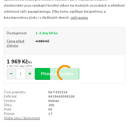
vlastnostmi jsou vynikající brzdný výkon na mokrých vozovkách a efektivní
odolnost vůči aquaplaningu. Díky tomu zajišťuje bezpečnou a
bezstarostnou jízdu i v deštivých dnech.
celý popis
Dostupnost
1-2 dny 50 ks
Cena před
4 660 Kč
slevou
1 969 Kč
/
ks
1 627 Kč
bez DPH
Přidat do košíku
Číslo produktu:
NoT433224
EAN kód:
6419440599106
Výrobce:
Nokian
Šířka:
205
Profil:
55
Průměr:
17
Hlídat cenu / dostupnost