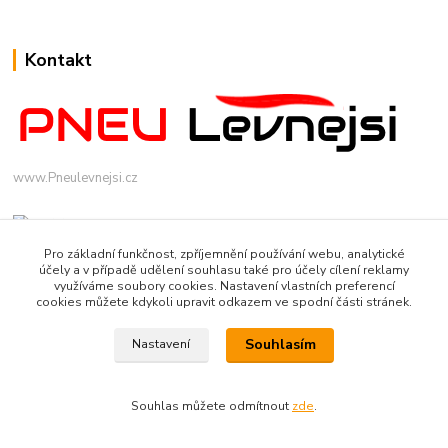
Kontakt
www.Pneulevnejsi.cz
Pro základní funkčnost, zpříjemnění používání webu, analytické
účely a v případě udělení souhlasu také pro účely cílení reklamy
využíváme soubory cookies. Nastavení vlastních preferencí
cookies můžete kdykoli upravit odkazem ve spodní části stránek.
info(a)pneulevnejsi.cz
Souhlasím
Nastavení
Souhlas můžete odmítnout
zde
.
Vytvořeno na
Eshop-rychle.cz