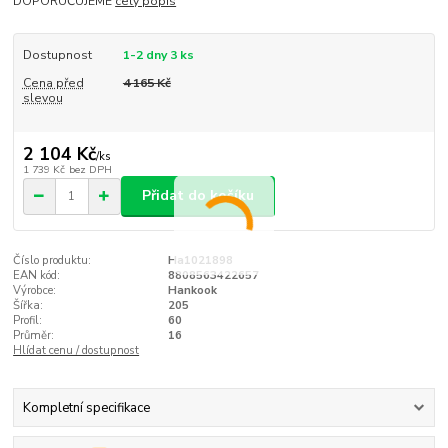
DOPORUČUJEME
celý popis
Dostupnost
1-2 dny 3 ks
Cena před
4 165 Kč
slevou
2 104 Kč
/
ks
1 739 Kč
bez DPH
Přidat do košíku
Číslo produktu:
Ha1021898
EAN kód:
8808563422657
Výrobce:
Hankook
Šířka:
205
Profil:
60
Průměr:
16
Hlídat cenu / dostupnost
Kompletní specifikace