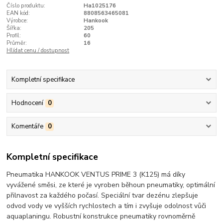
Číslo produktu:
Ha1025176
EAN kód:
8808563465081
Výrobce:
Hankook
Šířka:
205
Profil:
60
Průměr:
16
Hlídat cenu / dostupnost
Kompletní specifikace
Hodnocení
0
Komentáře
0
Kompletní specifikace
Pneumatika HANKOOK VENTUS PRIME 3 (K125) má díky
vyvážené směsi, ze které je vyroben běhoun pneumatiky, optimální
přilnavost za každého počasí. Speciální tvar dezénu zlepšuje
odvod vody ve vyšších rychlostech a tím i zvyšuje odolnost vůči
aquaplaningu. Robustní konstrukce pneumatiky rovnoměrně