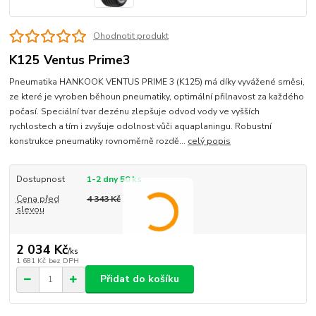
Ohodnotit produkt
K125 Ventus Prime3
Pneumatika HANKOOK VENTUS PRIME 3 (K125) má díky vyvážené směsi,
ze které je vyroben běhoun pneumatiky, optimální přilnavost za každého
počasí. Speciální tvar dezénu zlepšuje odvod vody ve vyšších
rychlostech a tím i zvyšuje odolnost vůči aquaplaningu. Robustní
konstrukce pneumatiky rovnoměrně rozdě...
celý popis
Dostupnost
1-2 dny 50 ks
Cena před
4 343 Kč
slevou
2 034 Kč
/
ks
1 681 Kč
bez DPH
Přidat do košíku