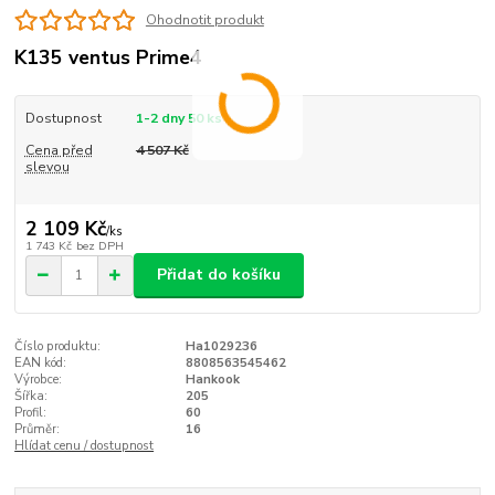
Ohodnotit produkt
K135 ventus Prime4
Dostupnost
1-2 dny 50 ks
Cena před
4 507 Kč
slevou
2 109 Kč
/
ks
1 743 Kč
bez DPH
Přidat do košíku
Číslo produktu:
Ha1029236
EAN kód:
8808563545462
Výrobce:
Hankook
Šířka:
205
Profil:
60
Průměr:
16
Hlídat cenu / dostupnost