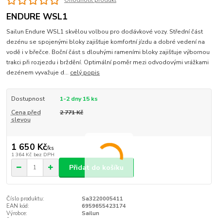
ENDURE WSL1
Sailun Endure WSL1 skvělou volbou pro dodávkové vozy. Střední část
dezénu se spojenými bloky zajišťuje komfortní jízdu a dobré vedení na
vodě i v břečce. Boční část s dlouhými rameními bloky zajišťuje výbornou
trakci při rozjezdu i brždění. Optimální poměr mezi odvodovými vrážkami
dezénem vyvažuje d...
celý popis
Dostupnost
1-2 dny 15 ks
Cena před
2 771 Kč
slevou
1 650 Kč
/
ks
1 364 Kč
bez DPH
Přidat do košíku
Číslo produktu:
Sa3220005411
EAN kód:
6959655423174
Výrobce:
Sailun