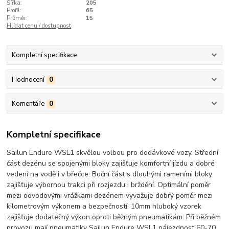
Šířka:
205
Profil:
65
Průměr:
15
Hlídat cenu / dostupnost
Kompletní specifikace
Hodnocení
0
Komentáře
0
Kompletní specifikace
Sailun Endure WSL1 skvělou volbou pro dodávkové vozy. Střední
část dezénu se spojenými bloky zajišťuje komfortní jízdu a dobré
vedení na vodě i v břečce. Boční část s dlouhými rameními bloky
zajišťuje výbornou trakci při rozjezdu i brždění. Optimální poměr
mezi odvodovými vrážkami dezénem vyvažuje dobrý poměr mezi
kilometrovým výkonem a bezpečností. 10mm hluboký vzorek
zajišťuje dodatečný výkon oproti běžným pneumatikám. Při běžném
provozu mají pneumatiky Sailun Endure WSL1 nájezdnost 60-70