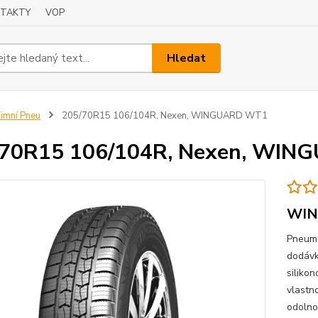
TAKTY
VOP
Hledat
imní Pneu
205/70R15 106/104R, Nexen, WINGUARD WT1
/70R15 106/104R, Nexen, WI
WIN
Pneuma
dodávk
siliko
vlastn
odolnos