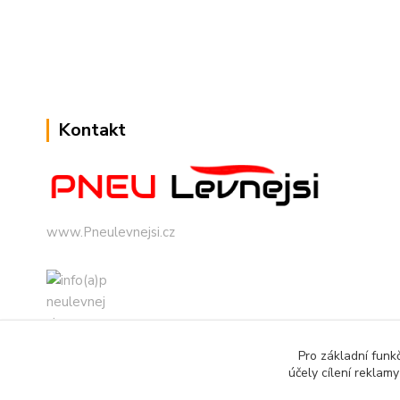
Kontakt
www.Pneulevnejsi.cz
Pro základní funk
info(a)pneulevnejsi.cz
účely cílení reklam