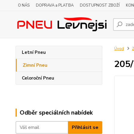
O NÁS
DOPRAVA a PLATBA
DOSTUPNOST ZBOŽÍ
KON
Úvod
Z
Letní Pneu
205
Zimní Pneu
Celoroční Pneu
Odběr speciálních nabídek
Přihlásit se