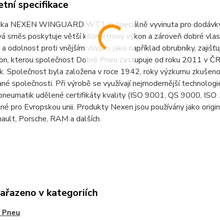
tní specifikace
ka NEXEN WINGUARD WT1 je speciálně vyvinuta pro dodávky a 
vá směs poskytuje větší kilometrový výkon a zároveň dobré vlas
 a odolnost proti vnějším vlivům, jako například obrubníky, zajišť
on, kterou společnost Dobré Pneu zastupuje od roku 2011 v ČR,
k. Společnost byla založena v roce 1942, roky výzkumu zkušeno
é společnosti. Při výrobě se využívají nejmodernější technologie.
pneumatik udělené certifikáty kvality (ISO 9001, QS 9000, ISO
é pro Evropskou unii. Produkty Nexen jsou používány jako origin
ault, Porsche, RAM a dalších.
zařazeno v kategoriích
 Pneu