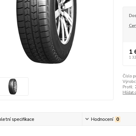
Dos
Cen
1 
1 3
Číslo p
Výrobc
Profil:
Hlídat 
etní specifikace
Hodnocení
0