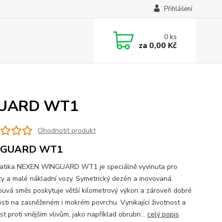
Přihlášení
0
ks
za
0,00 Kč
NGUARD WT1
Ohodnotit produkt
GUARD WT1
tika NEXEN WINGUARD WT1 je speciálně vyvinuta pro
y a malé nákladní vozy. Symetrický dezén a inovovaná
nouvá směs poskytuje větší kilometrový výkon a zároveň dobré
osti na zasněženém i mokrém povrchu. Vynikající životnost a
t proti vnějším vlivům, jako například obrubn...
celý popis