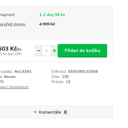
tupnost
1-2 dny 50 ks
a před slevou
4 999 Kč
603 Kč
/
ks
Přidat do košíku
25 Kč
bez DPH
roduktu:
Ne14384
EAN kód:
6945080143848
e:
Nexen
Šířka:
205
70
Průměr:
15
cenu / dostupnost
Komentáře
0