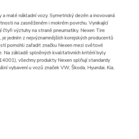
malé nákladní vozy. Symetrický dezén a inovovaná
tnosti na zasněženém i mokrém povrchu. Vynikající
ují čtyři výztuhy na straně pneumatiky. Nexen Tire
 je jedním z nejvýznamnějších korejských producentů
stí pomohli zařadit značku Nexen mezi světové
 Na základě splněných kvalitativních kritérií byly
 14001), všechny produkty Nexen splňují standardy
ální vybavení u vozů značek VW, Škoda, Hyundai, Kia,