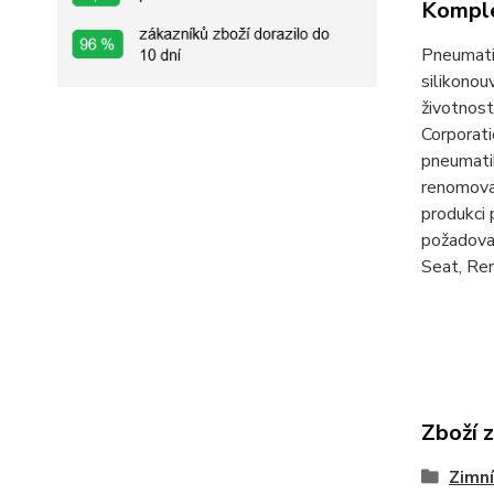
Komple
Pneumati
silikonou
životnost
Corporati
pneumati
renomovan
produkci 
požadovan
Seat, Ren
Zboží 
Zimní