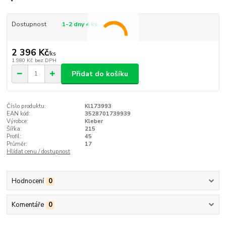
Dostupnost
1-2 dny 4 ks
2 396 Kč
/
ks
1 980 Kč
bez DPH
Přidat do košíku
Číslo produktu:
Kl173993
EAN kód:
3528701739939
Výrobce:
Kleber
Šířka:
215
Profil:
45
Průměr:
17
Hlídat cenu / dostupnost
Hodnocení
0
Komentáře
0