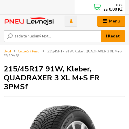
0
ks
za
0,00 Kč
Menu
Hledat
Úvod
Celoroční Pneu
215/45R17 91W, Kleber, QUADRAXER 3 XL M+S
FR 3PMSf
215/45R17 91W, Kleber,
QUADRAXER 3 XL M+S FR
3PMSf