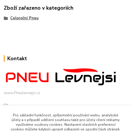
Zboží zařazeno v kategoriích
Celoroční Pneu
Kontakt
www.Pneulevnejsi.cz
Pro základní funkčnost, zpříjemnění používání webu, analytické
účely a v případě udělení souhlasu také pro účely cílení reklamy
využíváme soubory cookies. Nastavení vlastních preferencí
cookies můžete kdykoli upravit odkazem ve spodní části stránek.
info(a)pneulevnejsi.cz