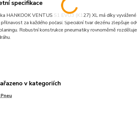
tní specifikace
ka HANKOOK VENTUS S1 EVO3 (K127) XL má díky vyvážené smě
 přilnavost za každého počasí. Speciální tvar dezénu zlepšuje od
planingu. Robustní konstrukce pneumatiky rovnoměrně rozděluje 
ráhu.
zařazeno v kategoriích
 Pneu