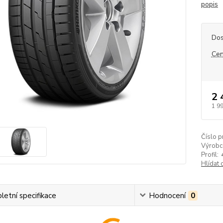
popis
Dos
Cen
2 
1 9
Číslo p
Výrobc
Profil:
Hlídat 
etní specifikace
Hodnocení
0