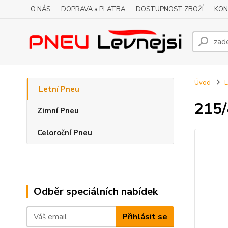
O NÁS
DOPRAVA a PLATBA
DOSTUPNOST ZBOŽÍ
KON
Úvod
L
Letní Pneu
215/
Zimní Pneu
Celoroční Pneu
Odběr speciálních nabídek
Přihlásit se