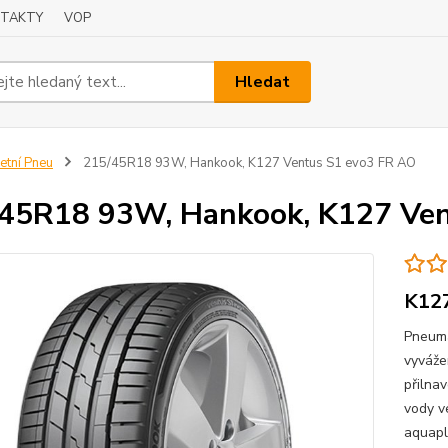
TAKTY
VOP
Hledat
etní Pneu
215/45R18 93W, Hankook, K127 Ventus S1 evo3 FR AO
45R18 93W, Hankook, K127 Ven
K127
Pneum
vyváže
přilna
vody ve
aquapl