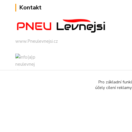
Kontakt
www.Pneulevnejsi.cz
Pro základní funk
info(a)pneulevnejsi.cz
účely cílení reklam