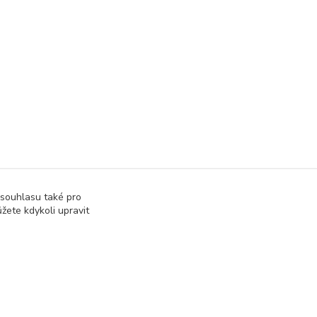
 souhlasu také pro
žete kdykoli upravit
Vytvořeno na
Eshop-rychle.cz