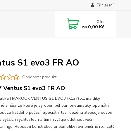
Přihlášení
0
ks
za
0,00 Kč
tus S1 evo3 FR AO
Ohodnotit produkt
 Ventus S1 evo3 FR AO
atika HANKOOK VENTUS S1 EVO3 (K127) XL má díky
né směsi, ze které je vyroben běhoun pneumatiky, optimální
vost za každého počasí. Speciální tvar dezénu zlepšuje odvod
 vyšších rychlostech a tím i zvyšuje odolnost vůči
aningu. Robustní konstrukce pneumatiky rovnoměrně ro...
celý