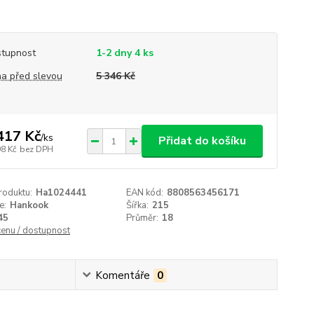
tupnost
1-2 dny 4 ks
a před slevou
5 346 Kč
417 Kč
/
ks
Přidat do košíku
98 Kč
bez DPH
roduktu:
Ha1024441
EAN kód:
8808563456171
e:
Hankook
Šířka:
215
45
Průměr:
18
cenu / dostupnost
Komentáře
0