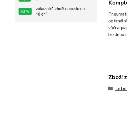
Komple
Pneumati
optimální
vůči aqua
brzdnou d
Zboží 
Letní