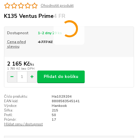
Ohodnotit produkt
K135 Ventus Prime4 FR
Dostupnost
1-2 dny 29 ks
Cena před
4 777 Kč
slevou
2 165 Kč
/
ks
1 789 Kč
bez DPH
Přidat do košíku
Číslo produktu:
Ha1029204
EAN kód:
8808563545141
Výrobce:
Hankook
Šířka:
215
Profil:
50
Průměr:
17
Hlídat cenu / dostupnost