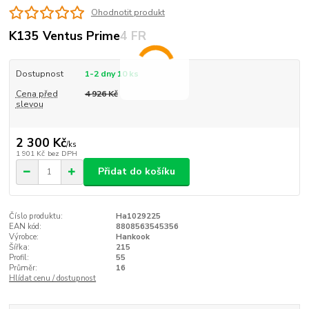
Ohodnotit produkt
K135 Ventus Prime4 FR
Dostupnost
1-2 dny 10 ks
Cena před
4 926 Kč
slevou
2 300 Kč
/
ks
1 901 Kč
bez DPH
Přidat do košíku
Číslo produktu:
Ha1029225
EAN kód:
8808563545356
Výrobce:
Hankook
Šířka:
215
Profil:
55
Průměr:
16
Hlídat cenu / dostupnost