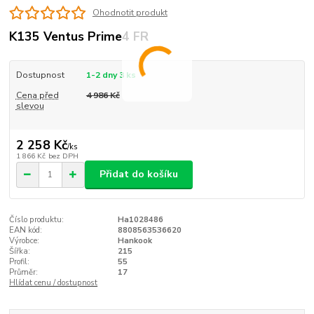
Ohodnotit produkt
K135 Ventus Prime4 FR
Dostupnost
1-2 dny 3 ks
Cena před
4 986 Kč
slevou
2 258 Kč
/
ks
1 866 Kč
bez DPH
Přidat do košíku
Číslo produktu:
Ha1028486
EAN kód:
8808563536620
Výrobce:
Hankook
Šířka:
215
Profil:
55
Průměr:
17
Hlídat cenu / dostupnost