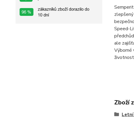
Semperit 
zlepšený 
bezpečno
Speed-Lif
předchůdc
ale zajiš
Výborné v
životnost
Zboží 
Letní