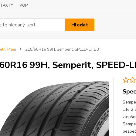
TAKTY
VOP
Hledat
etní Pneu
215/60R16 99H, Semperit, SPEED-LIFE 3
60R16 99H, Semperit, SPEED-L
Spee
Semper
Life 2 
zlepše
Semper
bezpeč