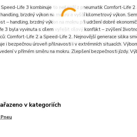
Speed-Life 3 kombinuje to nejlepší z pneumatik Comfort-Life 2 
handling, brzdný výkon na mokru a vyšší kilometrový výkon. Sem
st – handling, brzdný výkon na mokru při udržení dobré ekonomi
e 3 byla vyvinuta s cílem vyřešit cílový konflikt – zvýšení životn
ů: Comfort-Life 2 a Speed-Life 2. Nejnovější generace silika smě
ťuje i bezpečnou úroveň přilnavosti i v extrémních situacích. Vý
edení v přímém směru na mokru. Zlepšení bezpečnosti jízdy. Vý
zařazeno v kategoriích
 Pneu