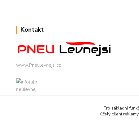
Kontakt
www.Pneulevnejsi.cz
Pro základní funk
info(a)pneulevnejsi.cz
účely cílení reklam