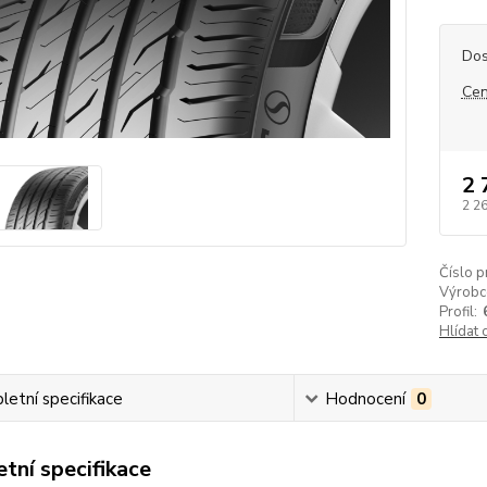
Dos
Cen
2 
2 2
Číslo p
Výrobc
Profil:
Hlídat 
etní specifikace
Hodnocení
0
tní specifikace