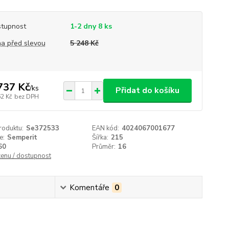
tupnost
1-2 dny 8 ks
a před slevou
5 248 Kč
737 Kč
/
ks
Přidat do košíku
62 Kč
bez DPH
roduktu:
Se372533
EAN kód:
4024067001677
e:
Semperit
Šířka:
215
60
Průměr:
16
cenu / dostupnost
Komentáře
0