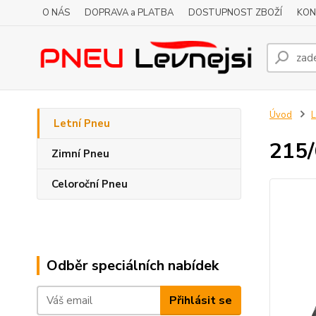
O NÁS
DOPRAVA a PLATBA
DOSTUPNOST ZBOŽÍ
KON
Úvod
L
Letní Pneu
215/
Zimní Pneu
Celoroční Pneu
Odběr speciálních nabídek
Přihlásit se