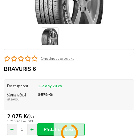
Ohodnotit produkt
BRAVURIS 6
Dostupnost
1-2 dny 20 ks
Cena před
3 572 Kč
slevou
2 075 Kč
/
ks
1 715 Kč
bez DPH
Přidat do košíku