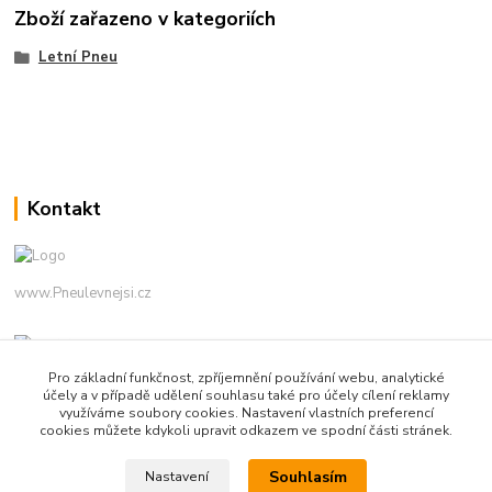
Zboží zařazeno v kategoriích
Letní Pneu
Kontakt
www.Pneulevnejsi.cz
Pro základní funkčnost, zpříjemnění používání webu, analytické
účely a v případě udělení souhlasu také pro účely cílení reklamy
využíváme soubory cookies. Nastavení vlastních preferencí
cookies můžete kdykoli upravit odkazem ve spodní části stránek.
info(a)pneulevnejsi.cz
Souhlasím
Nastavení