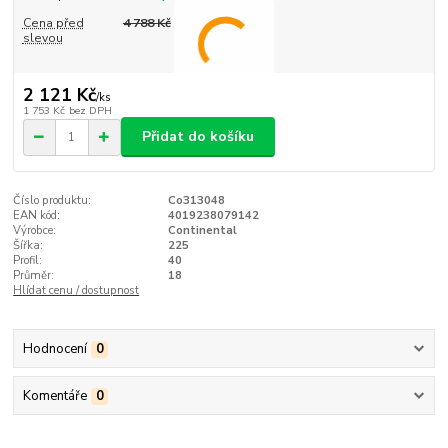
Cena před
4 788 Kč
slevou
2 121 Kč
/
ks
1 753 Kč
bez DPH
Přidat do košíku
Číslo produktu:
Co313048
EAN kód:
4019238079142
Výrobce:
Continental
Šířka:
225
Profil:
40
Průměr:
18
Hlídat cenu / dostupnost
Hodnocení
0
Komentáře
0