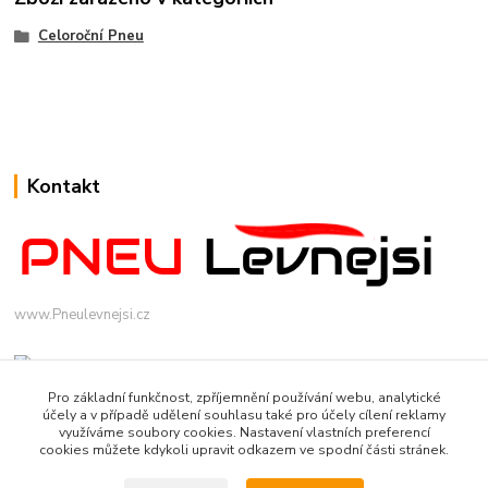
Celoroční Pneu
Kontakt
www.Pneulevnejsi.cz
Pro základní funkčnost, zpříjemnění používání webu, analytické
účely a v případě udělení souhlasu také pro účely cílení reklamy
využíváme soubory cookies. Nastavení vlastních preferencí
cookies můžete kdykoli upravit odkazem ve spodní části stránek.
info(a)pneulevnejsi.cz