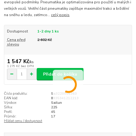
evropské podmínky. Pneumatika je optimalizována pro použití u malých i
velkých vozů. Vnitřní část pneumatiky zajišťuje maximální trakci a brždění
na sněhu a ledu, zatímco...
celý popis
Dostupnost
1-2 dny 1 ks
Cena před
2 602 Kč
slevou
1 547 Kč
/
ks
1 279 Kč
bez DPH
Přidat do košíku
Číslo produktu:
Sa3220006363
EAN kód:
8935341212213
Výrobce:
Sailun
Šířka:
225
Profil:
45
Průměr:
17
Hlídat cenu / dostupnost