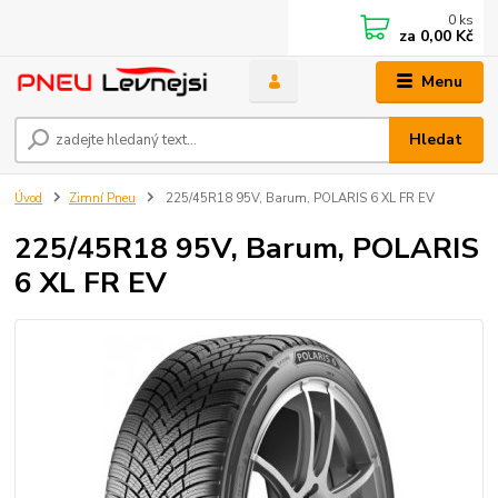
0
ks
za
0,00 Kč
Menu
Hledat
Úvod
Zimní Pneu
225/45R18 95V, Barum, POLARIS 6 XL FR EV
225/45R18 95V, Barum, POLARIS
6 XL FR EV