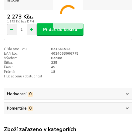
2 273 Kč
/
ks
1 879 Kč
bez DPH
Přidat do košíku
Číslo produktu:
Ba1541513
EAN kód:
4024063006775
Výrobce:
Barum
Šířka:
225
Profil:
45
Průměr:
18
Hlídat cenu / dostupnost
Hodnocení
0
Komentáře
0
Zboží zařazeno v kategoriích