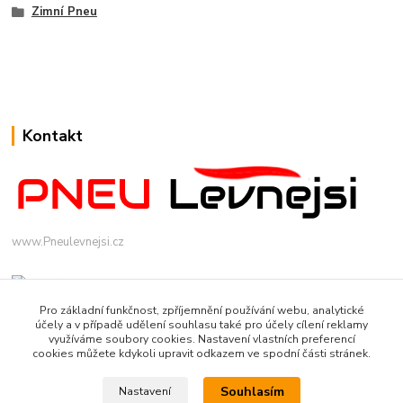
Zimní Pneu
Kontakt
www.Pneulevnejsi.cz
Pro základní funkčnost, zpříjemnění používání webu, analytické
účely a v případě udělení souhlasu také pro účely cílení reklamy
využíváme soubory cookies. Nastavení vlastních preferencí
cookies můžete kdykoli upravit odkazem ve spodní části stránek.
info(a)pneulevnejsi.cz
Souhlasím
Nastavení