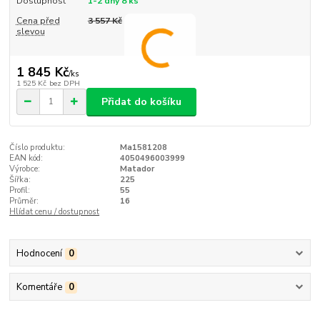
Dostupnost
1-2 dny 8 ks
Cena před
3 557 Kč
slevou
1 845 Kč
/
ks
1 525 Kč
bez DPH
Přidat do košíku
Číslo produktu:
Ma1581208
EAN kód:
4050496003999
Výrobce:
Matador
Šířka:
225
Profil:
55
Průměr:
16
Hlídat cenu / dostupnost
Hodnocení
0
Komentáře
0