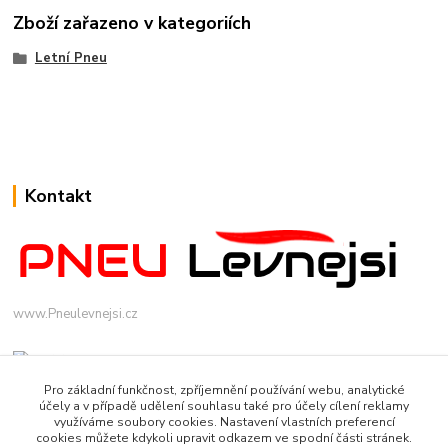
Zboží zařazeno v kategoriích
Letní Pneu
Kontakt
www.Pneulevnejsi.cz
Pro základní funkčnost, zpříjemnění používání webu, analytické
účely a v případě udělení souhlasu také pro účely cílení reklamy
využíváme soubory cookies. Nastavení vlastních preferencí
cookies můžete kdykoli upravit odkazem ve spodní části stránek.
info(a)pneulevnejsi.cz