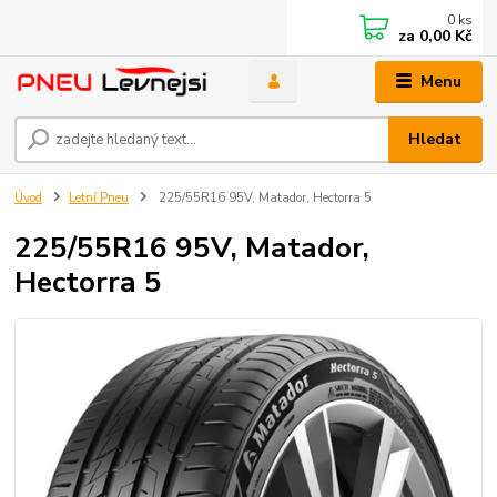
0
ks
za
0,00 Kč
Menu
Hledat
Úvod
Letní Pneu
225/55R16 95V, Matador, Hectorra 5
225/55R16 95V, Matador,
Hectorra 5