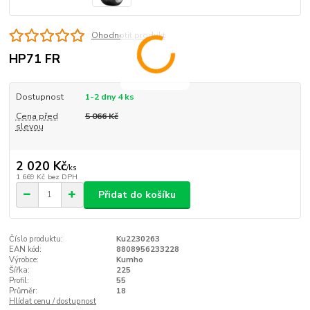
Ohodnotit produkt
HP71 FR
Dostupnost
1-2 dny 4 ks
Cena před
5 066 Kč
slevou
2 020 Kč
/
ks
1 669 Kč
bez DPH
Přidat do košíku
Číslo produktu:
Ku2230263
EAN kód:
8808956233228
Výrobce:
Kumho
Šířka:
225
Profil:
55
Průměr:
18
Hlídat cenu / dostupnost