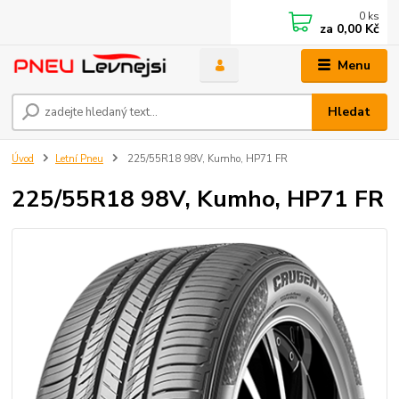
0
ks
za
0,00 Kč
Menu
Hledat
Úvod
Letní Pneu
225/55R18 98V, Kumho, HP71 FR
225/55R18 98V, Kumho, HP71 FR