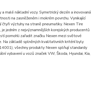
malé nákladní vozy. Symetrický dezén a inovovaná
tnosti na zasněženém i mokrém povrchu. Vynikající
ují čtyři výztuhy na straně pneumatiky. Nexen Tire
 je jedním z nejvýznamnějších korejských producentů
stí pomohli zařadit značku Nexen mezi světové
 Na základě splněných kvalitativních kritérií byly
 14001), všechny produkty Nexen splňují standardy
ální vybavení u vozů značek VW, Škoda, Hyundai, Kia,