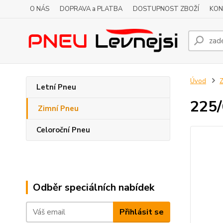
O NÁS
DOPRAVA a PLATBA
DOSTUPNOST ZBOŽÍ
KON
Úvod
Z
Letní Pneu
225
Zimní Pneu
Celoroční Pneu
Odběr speciálních nabídek
Přihlásit se