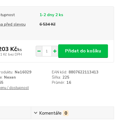
tupnost
1-2 dny 2 ks
a před slevou
6 534 Kč
203 Kč
/
ks
Přidat do košíku
21 Kč
bez DPH
roduktu:
Ne16029
EAN kód:
8807622113413
e:
Nexen
Šířka:
225
65
Průměr:
16
cenu / dostupnost
Komentáře
0