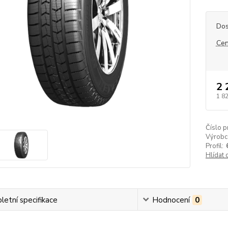
Dos
Cen
2 
1 8
Číslo p
Výrobc
Profil:
Hlídat 
etní specifikace
Hodnocení
0