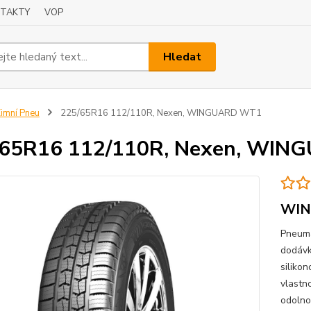
TAKTY
VOP
Hledat
imní Pneu
225/65R16 112/110R, Nexen, WINGUARD WT1
/65R16 112/110R, Nexen, WI
WIN
Pneuma
dodávk
siliko
vlastn
odolnos