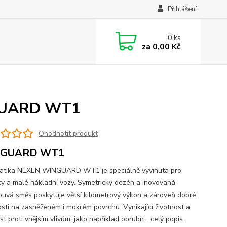
Přihlášení
0
ks
za
0,00 Kč
NGUARD WT1
Ohodnotit produkt
GUARD WT1
tika NEXEN WINGUARD WT1 je speciálně vyvinuta pro
y a malé nákladní vozy. Symetrický dezén a inovovaná
nouvá směs poskytuje větší kilometrový výkon a zároveň dobré
osti na zasněženém i mokrém povrchu. Vynikající životnost a
t proti vnějším vlivům, jako například obrubn...
celý popis