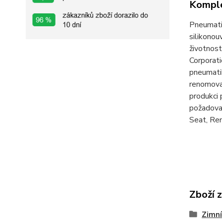
Komple
Pneumati
silikonou
životnost
Corporati
pneumati
renomovan
produkci 
požadovan
Seat, Ren
Zboží 
Zimní