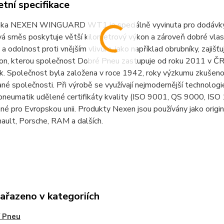
tní specifikace
ka NEXEN WINGUARD WT1 je speciálně vyvinuta pro dodávky a 
vá směs poskytuje větší kilometrový výkon a zároveň dobré vlas
 a odolnost proti vnějším vlivům, jako například obrubníky, zajišť
on, kterou společnost Dobré Pneu zastupuje od roku 2011 v ČR,
k. Společnost byla založena v roce 1942, roky výzkumu zkušeno
é společnosti. Při výrobě se využívají nejmodernější technologie.
pneumatik udělené certifikáty kvality (ISO 9001, QS 9000, ISO
é pro Evropskou unii. Produkty Nexen jsou používány jako origin
ault, Porsche, RAM a dalších.
zařazeno v kategoriích
 Pneu