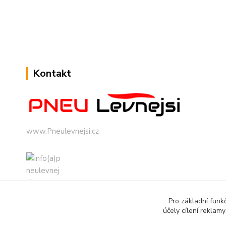
Kontakt
www.Pneulevnejsi.cz
Pro základní funk
info(a)pneulevnejsi.cz
účely cílení reklam