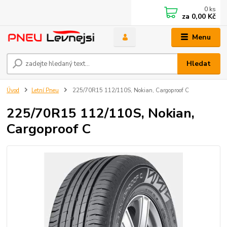
0
ks
za
0,00 Kč
Menu
Hledat
Úvod
Letní Pneu
225/70R15 112/110S, Nokian, Cargoproof C
225/70R15 112/110S, Nokian,
Cargoproof C