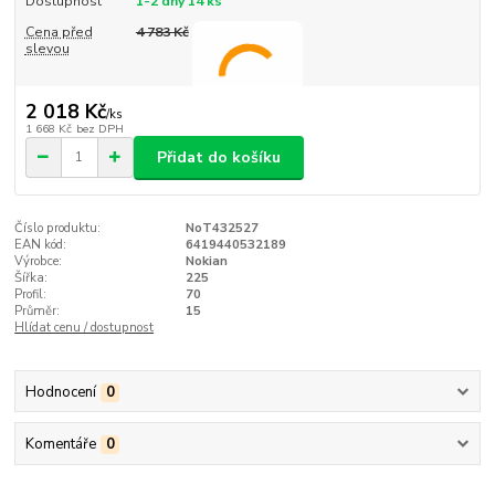
Dostupnost
1-2 dny 14 ks
Cena před
4 783 Kč
slevou
2 018 Kč
/
ks
1 668 Kč
bez DPH
Přidat do košíku
Číslo produktu:
NoT432527
EAN kód:
6419440532189
Výrobce:
Nokian
Šířka:
225
Profil:
70
Průměr:
15
Hlídat cenu / dostupnost
Hodnocení
0
Komentáře
0