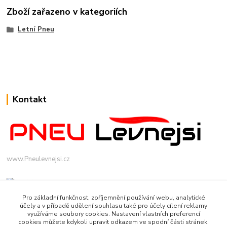
Zboží zařazeno v kategoriích
Letní Pneu
Kontakt
www.Pneulevnejsi.cz
Pro základní funkčnost, zpříjemnění používání webu, analytické
účely a v případě udělení souhlasu také pro účely cílení reklamy
využíváme soubory cookies. Nastavení vlastních preferencí
cookies můžete kdykoli upravit odkazem ve spodní části stránek.
info(a)pneulevnejsi.cz