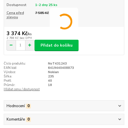
Dostupnost
1-2 dny 25 ks
Cena před
7 585 Kč
slevou
3 374 Kč
/
ks
2 788 Kč
bez DPH
Přidat do košíku
Číslo produktu:
NoT431243
EAN kód:
6419440408873
Výrobce:
Nokian
Šířka:
235
Profil:
40
Průměr:
18
Hlídat cenu / dostupnost
Hodnocení
0
Komentáře
0