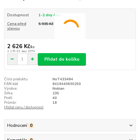
Dostupnost
1-2 dny 4 ks
Cena před
5 935 Kč
slevou
2 626 Kč
/
ks
2 170 Kč
bez DPH
Přidat do košíku
Číslo produktu:
NoT433484
EAN kód:
6419440630250
Výrobce:
Nokian
Šířka:
235
Profil:
40
Průměr:
18
Hlídat cenu / dostupnost
Hodnocení
0