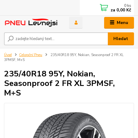
0
ks
za
0,00 Kč
Menu
Hledat
Úvod
Celoroční Pneu
235/40R18 95Y, Nokian, Seasonproof 2 FR XL
3PMSF, M+S
235/40R18 95Y, Nokian,
Seasonproof 2 FR XL 3PMSF,
M+S