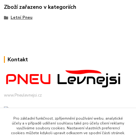
Zboží zařazeno v kategoriích
Letní Pneu
Kontakt
www.Pneulevnejsi.cz
Pro základní funkčnost, zpříjemnění používání webu, analytické
účely a v případě udělení souhlasu také pro účely cílení reklamy
využíváme soubory cookies. Nastavení vlastních preferencí
cookies můžete kdykoli upravit odkazem ve spodní části stránek.
info(a)pneulevnejsi.cz