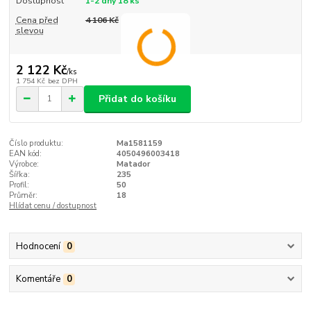
Dostupnost
1-2 dny 18 ks
Cena před
4 106 Kč
slevou
2 122 Kč
/
ks
1 754 Kč
bez DPH
Přidat do košíku
Číslo produktu:
Ma1581159
EAN kód:
4050496003418
Výrobce:
Matador
Šířka:
235
Profil:
50
Průměr:
18
Hlídat cenu / dostupnost
Hodnocení
0
Komentáře
0