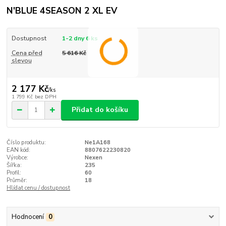
N'BLUE 4SEASON 2 XL EV
Dostupnost
1-2 dny 6 ks
Cena před
5 616 Kč
slevou
2 177 Kč
/
ks
1 799 Kč
bez DPH
Přidat do košíku
Číslo produktu:
Ne1A168
EAN kód:
8807622230820
Výrobce:
Nexen
Šířka:
235
Profil:
60
Průměr:
18
Hlídat cenu / dostupnost
Hodnocení
0